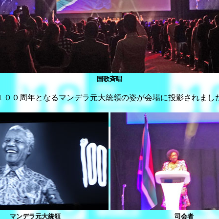
国歌斉唱
１００周年となるマンデラ元大統領の姿が会場に投影されまし
マンデラ元大統領
司会者