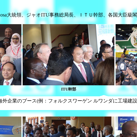
maphosa大統領、ジャオITU事務総局長、ＩＴＵ幹部、各国大
ITU幹部
外企業のブース(例：フォルクスワーゲン ルワンダに工場建