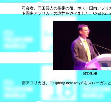
司会者、同国要人の挨拶の後、ホスト国南アフリ
ト国南アフリカへの謝辞を述べました。Cyril Ra
MTN社長
南アフリカは、"Inspiring new ways"を