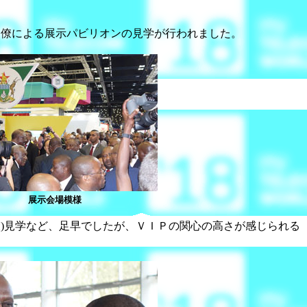
臣級閣僚による展示パビリオンの見学が行われました。
展示会場模様
設)見学など、足早でしたが、ＶＩＰの関心の高さが感じられる