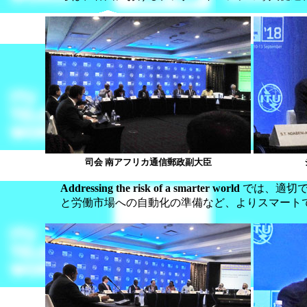
司会 南アフリカ通信郵政副大臣
Addressing the risk of a smarter world
では、適切
と労働市場への自動化の準備など、よりスマート