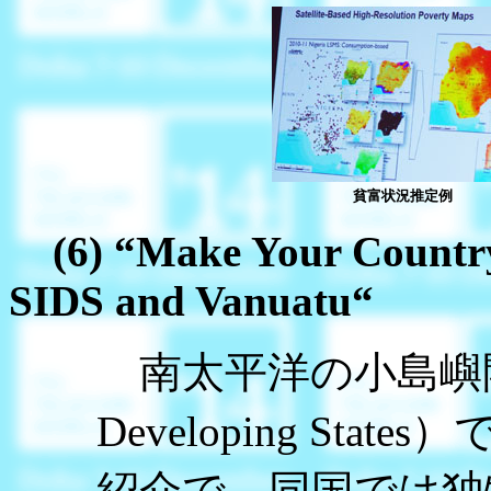
貧富状況推定例
(6) “Make Your Country
SIDS and Vanuatu“
南太平洋の小島嶼開発途
Developing St
紹介で、同国では独