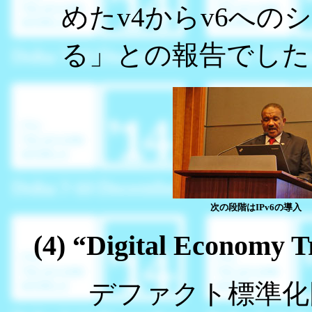
めたv4からv6へ
る」との報告でした
次の段階はIPv6の導入
(4) “Digital Economy 
デファクト標準化団体 Te