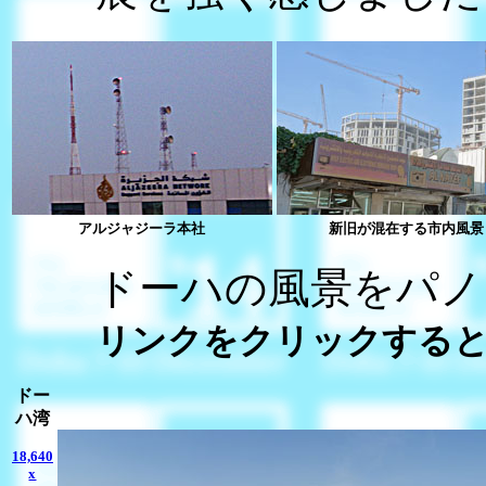
アルジャジーラ本社
新旧が混在する市内風景
ドーハの風景をパノ
リンクをクリックすると
ドー
ハ湾
18,640
x