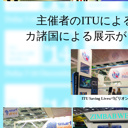
主催者のITUによ
カ諸国による展示が
ITU Saving Livesパビリオ