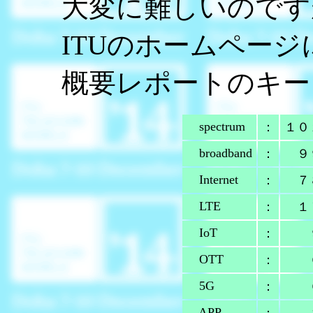
大変に難しいのです
ITUのホームペー
概要レポートのキー
spectrum
：
１０
broadband
：
９
Internet
：
７
LTE
：
１
IoT
：
OTT
：
5G
：
APP