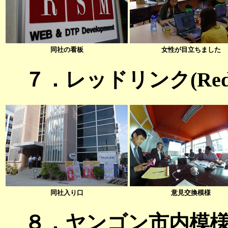
同社の看板
女性が目立ちました
７．レッドリンク(RedL
同社入り口
意見交換模様
８．ヤンゴン市内模