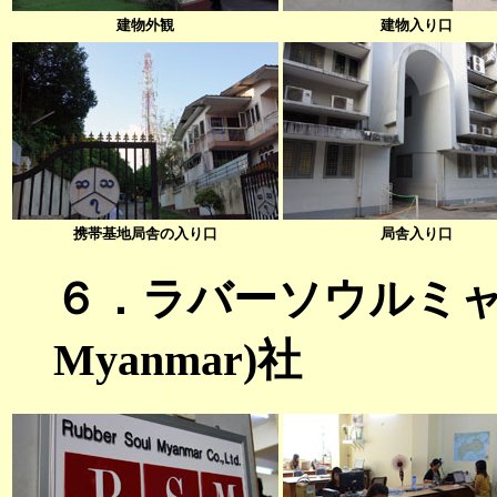
建物外観
建物入り口
携帯基地局舎の入り口
局舎入り口
６．ラバーソウルミャンマー
Myanmar)社