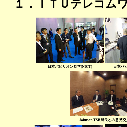
１．ＩＴＵテレコム
日本パビリオン見学(NICT)
日本パビ
Johnson TSB局長との意見