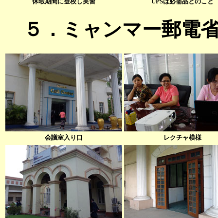
休暇期間に登校し実習
UPSは必需品とのこと
５．ミャンマー郵電省(
会議室入り口
レクチャ模様